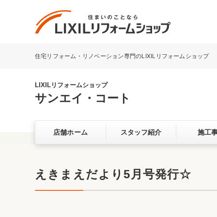
住宅リフォーム・リノベーション専門のLIXILリフォームショップ
リフォーム事例を探す
LIXILリフォームショップについて
LIXILリフォームショップ
サンエイ・コート
キッチン
ダイニン
店舗ホーム
スタッフ紹介
施工
洗面化粧室
トイレ
ベランダ・バルコニー
ガーデン
サービス向上・品質改善の取り組み
えきまえだより5月号発行☆
バリアフリー
耐震補強