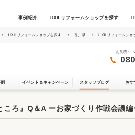
事例紹介
LIXILリフォームショップを探す
L
LIXILリフォームショップを探す
香川県
LIXILリフォームシ
お見積・ご
080
グ
リビング・居室
寝室
事例
イベント＆
キャンペーン
スタッフブログ
おす
玄関まわり
門まわり
スペース
カースペース
お客さま満足度アンケート
ここちいい
リノベーシ
ころ』Q＆A ーお家づくり作戦会議編
オール電化
省エネ