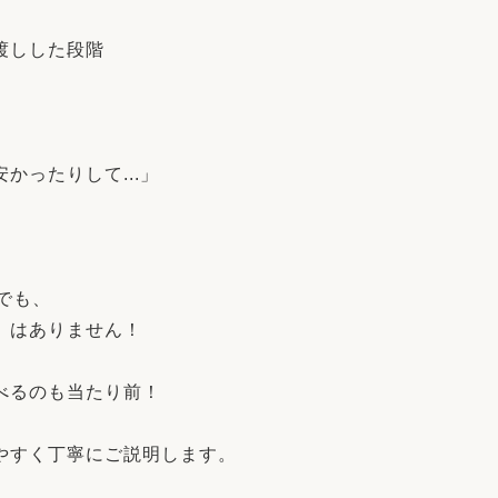
リフォーム
中古リフォーム
古民家再生
暮らす
渡しした段階
ライフスタイルコンパス
リフォーム
3Dシミュレーション
リフォームお役立ち情報
かったりして...」
おすすめ情報
ワン
でも、
」はありません！
べるのも当たり前！
。
やすく丁寧にご説明します。