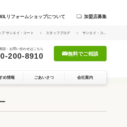
IXILリフォームショップについて
加盟店募集
ョップ サンエイ・コート
スタッフブログ
サンエイ・コートの『気になるところ』Q＆A ーお家づくり作戦会議編ー
相談・お問い合わせはこちら
無料でご相談
0-200-8910
浴室
すめ情報
ごあいさつ
会社案内
屋根・外壁
暮らしをつくる、価値・性能向上
ョン
ー
自然素材