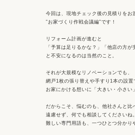
収納
デザイン
趣味を楽しむ
ペットと
今回は、現地チェック後の見積りをお
"お家づくり作戦会議編"です！
リフォームコンシェルジュ®
お客さまの声
リフォーム計画が進むと
「予算は足りるかな？」「他店の方が安
と不安になるのは当然のこと。
それが大規模なリノベーションでも、
中古物件探しから性能向上リフォームを
網戸1枚の張り替えや手すり1本の設置
ストップ
お家にかける想いに「大きい・小さい
だからこそ、悩むのも、他社さんと比
遠慮せず、何でも相談してくださいね
難しい専門用語も、一つひとつ分かり