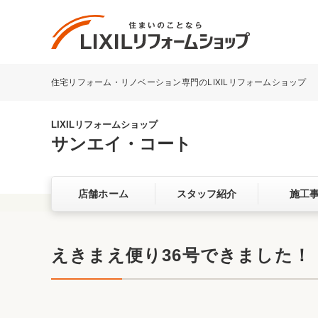
住宅リフォーム・リノベーション専門のLIXILリフォームショップ
リフォーム事例を探す
LIXILリフォームショップについて
LIXILリフォームショップ
サンエイ・コート
キッチン
ダイニン
店舗ホーム
スタッフ紹介
施工
洗面化粧室
トイレ
ベランダ・バルコニー
ガーデン
サービス向上・品質改善の取り組み
えきまえ便り36号できました！
バリアフリー
耐震補強