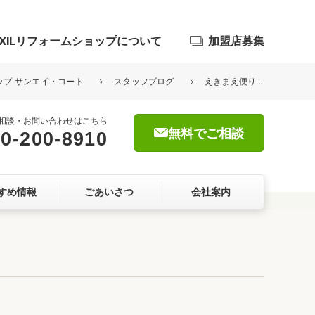
IXILリフォームショップについて
加盟店募集
ョップ サンエイ・コート
スタッフブログ
えきまえ便り36号できました！
相談・お問い合わせはこちら
無料でご相談
0-200-8910
浴室
すめ情報
ごあいさつ
会社案内
屋根・外壁
暮らしをつくる、価値・性能向上
ョン
自然素材