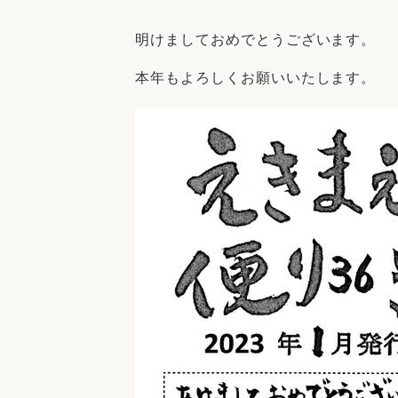
収納
デザイン
趣味を楽しむ
ペットと
明けましておめでとうございます。
リフォームコンシェルジュ®
本年もよろしくお願いいたします。
お客さまの声
中古物件探しから性能向上リフォームを
ストップ