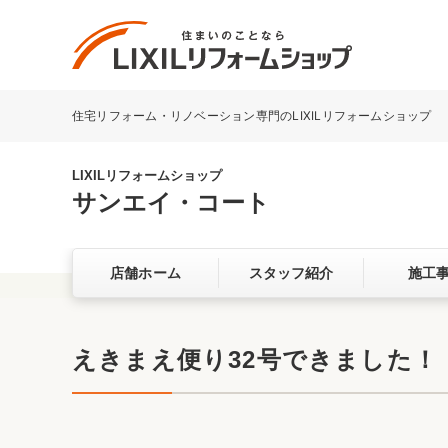
住宅リフォーム・リノベーション専門のLIXILリフォームショップ
リフォーム事例を探す
LIXILリフォームショップについて
LIXILリフォームショップ
サンエイ・コート
キッチン
ダイニン
店舗ホーム
スタッフ紹介
施工
洗面化粧室
トイレ
ベランダ・バルコニー
ガーデン
サービス向上・品質改善の取り組み
えきまえ便り32号できました！
バリアフリー
耐震補強