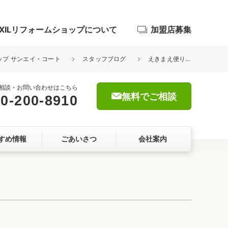
IXILリフォームショップについて
加盟店募集
ョップ サンエイ・コート
スタッフブログ
えきまえ便り32号できました！
相談・お問い合わせはこちら
無料でご相談
0-200-8910
浴室
すめ情報
ごあいさつ
会社案内
屋根・外壁
暮らしをつくる、価値・性能向上
ョン
自然素材