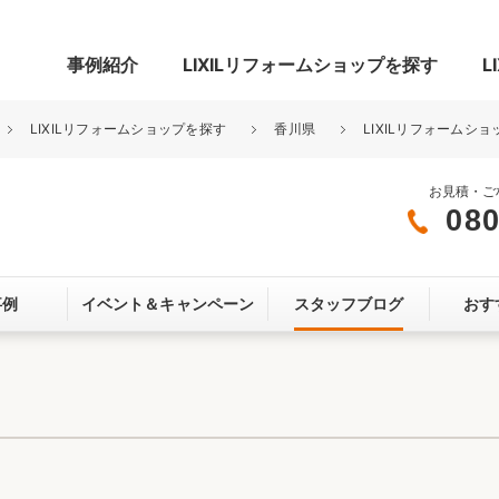
事例紹介
LIXILリフォームショップを探す
L
LIXILリフォームショップを探す
香川県
LIXILリフォームシ
お見積・ご
080
グ
リビング・居室
寝室
事例
イベント＆
キャンペーン
スタッフブログ
おす
玄関まわり
門まわり
スペース
カースペース
お客さま満足度アンケート
ここちいい
リノベーシ
オール電化
省エネ