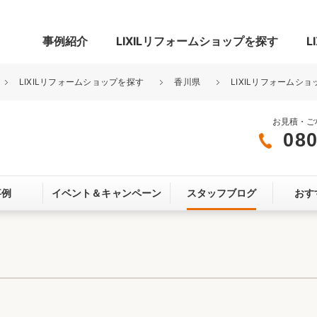
事例紹介
LIXILリフォームショップを探す
L
LIXILリフォームショップを探す
香川県
LIXILリフォームシ
お見積・ご
080
グ
リビング・居室
寝室
事例
イベント＆
キャンペーン
スタッフブログ
おす
玄関まわり
門まわり
スペース
カースペース
お客さま満足度アンケート
ここちいい
リノベーシ
オール電化
省エネ