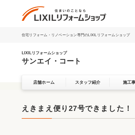
住宅リフォーム・リノベーション専門のLIXILリフォームショップ
リフォーム事例を探す
LIXILリフォームショップについて
LIXILリフォームショップ
サンエイ・コート
キッチン
ダイニン
店舗ホーム
スタッフ紹介
施工
洗面化粧室
トイレ
ベランダ・バルコニー
ガーデン
サービス向上・品質改善の取り組み
えきまえ便り27号できました！
バリアフリー
耐震補強