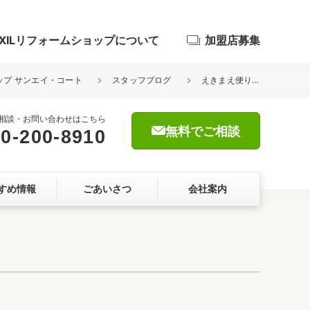
IXILリフォームショップについて
加盟店募集
ョップ サンエイ・コート
スタッフブログ
えきまえ便り27号できました！
相談・お問い合わせはこちら
無料でご相談
0-200-8910
浴室
すめ情報
ごあいさつ
会社案内
屋根・外壁
暮らしをつくる、価値・性能向上
ョン
自然素材