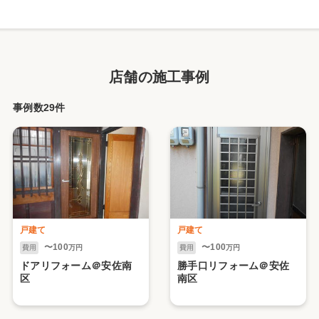
店舗の施工事例
事例数29件
戸建て
戸建て
〜100
〜100
費用
万円
費用
万円
ドアリフォーム＠安佐南
勝手口リフォーム＠安佐
区
南区