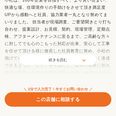
小社は、100年企業を目指すべく、より良い住まい、
快適な場、住環境作りの手助けをさせて頂き満足度
UPから感動へと社員、協力業者一丸となり努めてま
いりました。 担当者が現場調査、ご要望聞きとり打ち
合わせ、提案設計、お見積、契約、現場管理、定期点
検、アフターメンテナンスに至るまで、ご高齢な方々
に対してでも心のこもった対応が出来、安心して工事
を任せて頂ける様に徹底した社員教育に努め、小社の
掲げている「ホームサービス業確立」をいち早く達成
続きを読む
できるように「ヒト」を大切にし、業界の発展に努め
地域に恩返し出来る企業を目指します。 水廻りを中心
に小さな事から新築工事まで地域密着の地元業者で
す。お困りの事があればまずお電話下さい。直ちに伺
＼ 2分で入力完了！今すぐお問い合わせ ／
い致します。
この店舗に相談する