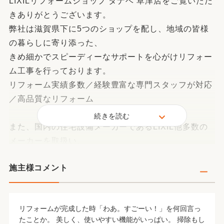
LIXILリフォームショップ タナベ 草津店をご覧いただ
きありがとうございます。
弊社は滋賀県下に5つのショップを配し、地域の皆様
の暮らしに寄り添った、
きめ細かでスピーディーなサポートを心がけリフォー
ム工事を行っております。
リフォーム実績多数／経験豊富な専門スタッフが対応
／高品質なリフォーム
続きを読む
また、国内の住宅設備メーカーであるLIXIL他多数の
メーカーを取扱い、
セカンドライフを快適に過ごす為のお住まいのリフォ
施主様コメント
ームや
子育てしやすい家へのリフォームなど、幅広いご提案
をしております。
リフォームが完成した時「わあ。すごーい！」を何回言っ
たことか。 美しく、使いやすい機能がいっぱい。 掃除もし