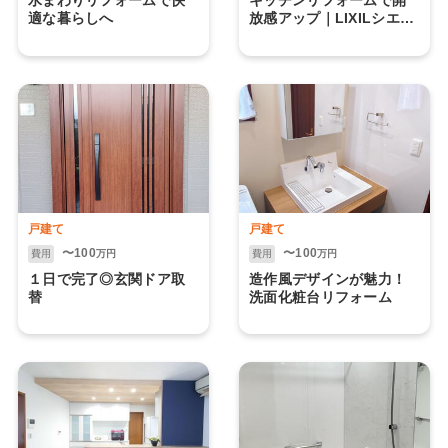
適な暮らしへ
放感アップ｜LIXILシエラ
施工事例
戸建て
戸建て
〜100
〜100
費用
万円
費用
万円
１日で完了◎玄関ドア取
造作風デザインが魅力！
替
洗面化粧台リフォーム