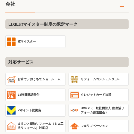
会社
LIXILのマイスター制度の認定マーク
窓マイスター
対応サービス
リフォームコンシェルジュ®
お店で／おうちで
ショールーム
24時間電話受付
クレジットカード決済
HORP（一般社団法人 住生活リ
Vポイント提携店
フォーム推進協会）
まるごと断熱リフォーム
（ＳＷ工
フルリノベーション
法リフォーム）
対応店