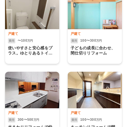
戸建て
戸建て
〜100
100〜300
費用
万円
費用
万円
使いやすさと安心感をプ
子どもの成長に合わせ、
ラス。ゆとりあるトイレ
間仕切りリフォーム
空間へ
戸建て
戸建て
300〜500
100〜300
費用
万円
費用
万円
水まわりリフォームで快
キッチンリフォームで開