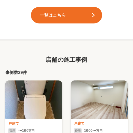
一覧はこちら
店舗の施工事例
事例数29件
戸建て
戸建て
〜100
1000〜
費用
万円
費用
万円