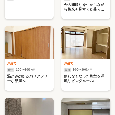
今の間取りを生かしなが
ら将来も見すえた暮らし
やすい住まいに
戸建て
戸建て
100〜300
100〜300
費用
万円
費用
万円
温かみのあるバリアフリ
使わなくなった和室を洋
ーな部屋へ
風リビングルームに