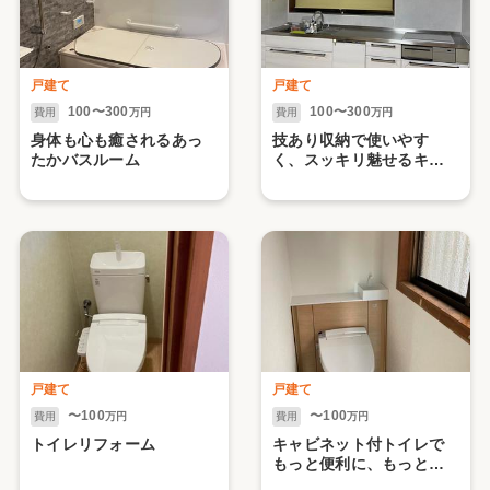
戸建て
戸建て
100〜300
100〜300
費用
万円
費用
万円
身体も心も癒されるあっ
技あり収納で使いやす
たかバスルーム
く、スッキリ魅せるキッ
チンへ
戸建て
戸建て
〜100
〜100
費用
万円
費用
万円
トイレリフォーム
キャビネット付トイレで
もっと便利に、もっとオ
シャレに