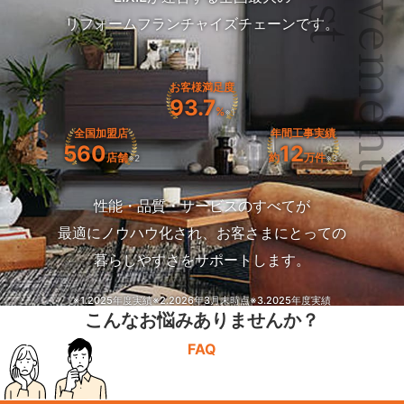
Achievemen
リフォームフランチャイズチェーンです。
お客様満足度
93.7
%
※1
全国加盟店
年間工事実績
560
12
店舗
約
万件
※2
※3
性能・品質・サービスのすべてが
最適にノウハウ化され、お客さまにとっての
暮らしやすさをサポートします。
※1.2025年度実績
※2.2026年3月末時点
※3.2025年度実績
こんなお悩みありませんか？
FAQ