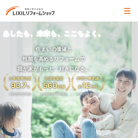
あしたも、未来も、ここちよく。
住まいの価値と
性能を高めるリフォームで
我が家がもっと、好きになる。
お客様満足度
全国加盟店
年間工事実績
93.7
560
12
%
店舗
約
万件
※2025年度実績
※2026年3月末時点
※2025年度実績