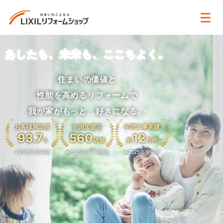
あしたも、未来も、ここちよく。
住まいの価値と
性能を高めるリフォームで
我が家がもっと、好きになる。
お客様満足度
全国加盟店
年間工事実績
93.7
560
12
%
店舗
約
万件
※2025年度実績
※2026年3月末時点
※2025年度実績