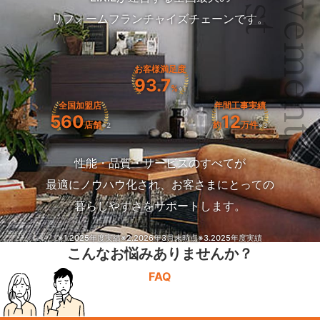
Achievemen
リフォームフランチャイズチェーンです。
お客様満足度
93.7
%
※1
全国加盟店
年間工事実績
560
12
店舗
約
万件
※2
※3
性能・品質・サービスのすべてが
最適にノウハウ化され、お客さまにとっての
暮らしやすさをサポートします。
※1.2025年度実績
※2.2026年3月末時点
※3.2025年度実績
こんなお悩みありませんか？
FAQ