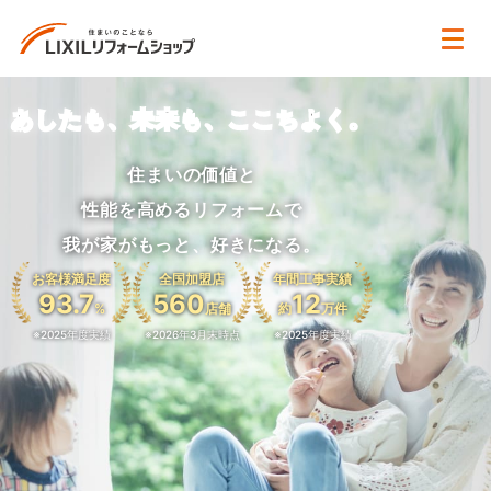
あしたも、未来も、ここちよく。
住まいの価値と
性能を高めるリフォームで
我が家がもっと、好きになる。
お客様満足度
全国加盟店
年間工事実績
93.7
560
12
%
店舗
約
万件
※2025年度実績
※2026年3月末時点
※2025年度実績