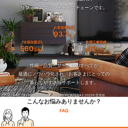
Achievemen
リフォームフランチャイズチェーンです。
お客様満足度
93.7
%
※1
全国加盟店
年間工事実績
560
12
店舗
約
万件
※2
※3
性能・品質・サービスのすべてが
最適にノウハウ化され、お客さまにとっての
暮らしやすさをサポートします。
※1.2025年度実績
※2.2026年3月末時点
※3.2025年度実績
こんなお悩みありませんか？
FAQ