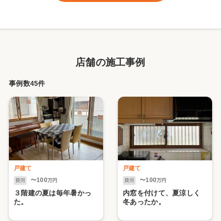
店舗の施工事例
事例数45件
戸建て
戸建て
〜100
〜100
費用
万円
費用
万円
３階建の夏は毎年暑かっ
内窓を付けて、夏涼しく
た。
冬あったか。