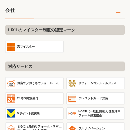
会社
LIXILのマイスター制度の認定マーク
窓マイスター
対応サービス
リフォームコンシェルジュ®
お店で／おうちで
ショールーム
24時間電話受付
クレジットカード決済
HORP（一般社団法人 住生活リ
Vポイント提携店
フォーム推進協会）
まるごと断熱リフォーム
（ＳＷ工
フルリノベーション