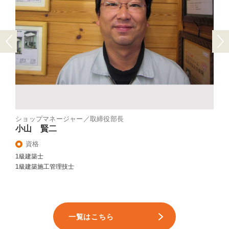
Previous
Next
ショップマネージャー／取締役部長
小山 賢二
資格
1級建築士
1級建築施工管理技士
一覧はこちら