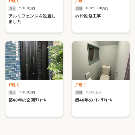
戸建て
戸建て
〜100
100〜300
費用
万円
費用
万円
アルミフェンスを設置し
ｷｯﾁﾝ改修工事
ました
戸建て
戸建て
〜100
〜100
費用
万円
費用
万円
築40年の玄関ﾘﾌｫｰﾑ
築40年のﾄｲﾚ ﾘﾌｫｰﾑ