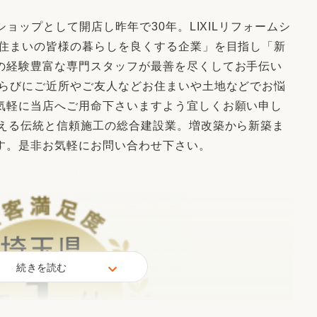
リフォーム
中古リフォーム
古民家再生
ショップとして開店し昨年で30年。LIXILリフォームシ
暮らす
お住まいの皆様の暮らしを良くする企業」を目指し「新
ライフスタイルコンパス
リフォーム
の経験豊富な専門スタッフが最善を尽くしてお手伝い
3Dシミュレーション
ならびにご近所やご友人などお住まいや土地などでお悩
気軽に当店へご用命下さいますよう宜しくお願い申し
リフォームお役立ち情報
越える伝統と信頼施工の総合建設業。増改築から新築ま
おすすめ情報
す。是非お気軽にお問い合わせ下さい。
ワン
続きを読む