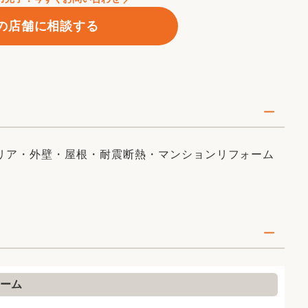
の店舗に相談する
リア・外壁・屋根・耐震断熱・マンションリフォーム
おうち時間を幸せに
適・健康・安心・安全”に過ごしていくか。
しい暮らし方・新しい働き方』に向けた
イデアをご提案いたします。
ーム