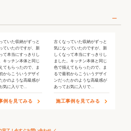
っていた収納がずっと
古くなっていた収納がずっと
っていたのですが、新
気になっていたのですが、新
って本当にすっきりし
しくなって本当にすっきりし
。キッチン本体と同じ
ました。キッチン本体と同じ
えてもらったので、ま
色で揃えてもらったので、ま
年CS顧客満足度ランキング
初からこういうデザイ
るで最初からこういうデザイ
たかのような高級感が
ンだったかのような高級感が
気に入りで...
あってお気に入りで...
玉エリア1位 獲得
50店舗 全国12位 獲得
事例を見てみる
施工事例を見てみる
入力完了！今すぐお問い合わせ ／