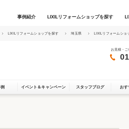
事例紹介
LIXILリフォームショップを探す
L
LIXILリフォームショップを探す
埼玉県
LIXILリフォームショ
お見積・ご
01
グ
リビング・居室
寝室
玄関まわり
門まわり
事例
イベント＆
キャンペーン
スタッフブログ
おす
スペース
カースペース
お客さま満足度アンケート
ここちいい
リノベーシ
オール電化
省エネ