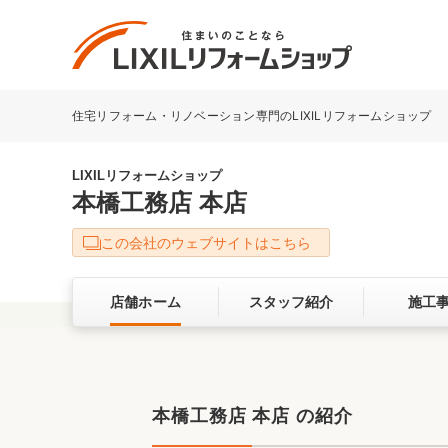
住宅リフォーム・リノベーション専門のLIXILリフォームショップ
リフォーム事例を探す
LIXILリフォームショップについて
LIXILリフォームショップ
本橋工務店 本店
キッチン
ダイニン
この会社のウェブサイトはこちら
洗面化粧室
トイレ
店舗ホーム
スタッフ紹介
施工
ベランダ・バルコニー
ガーデン
サービス向上・品質改善の取り組み
本橋工務店 本店 の紹介
バリアフリー
耐震補強