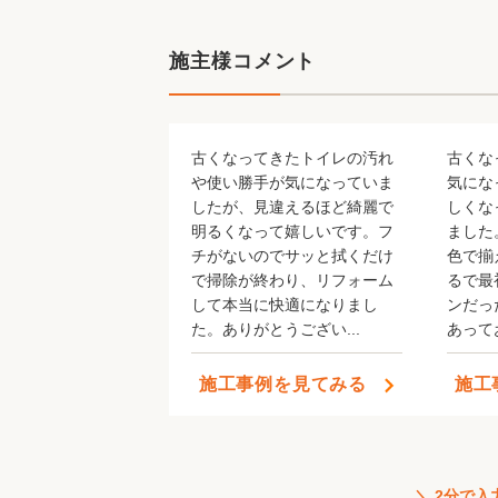
施主様コメント
古くなってきたトイレの汚れ
古くな
や使い勝手が気になっていま
気にな
したが、見違えるほど綺麗で
しくな
明るくなって嬉しいです。フ
ました
チがないのでサッと拭くだけ
色で揃
2020
で掃除が終わり、リフォーム
るで最
して本当に快適になりまし
ンだっ
た。ありがとうござい...
あってお
埼
全国約5
施工事例を見てみる
施工
＼ 2分で