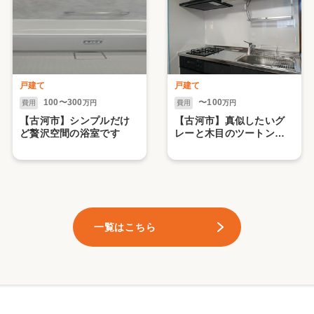
戸建て
戸建て
100〜300
〜100
費用
万円
費用
万円
【古河市】シンプルだけ
【古河市】真似したいグ
ど贅沢空間の浴室です
レーと木目のツートンカ
ラーのキッチンです
一覧はこちら