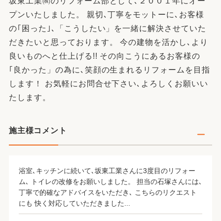
坂東工業㈱のリフォーム部として､２００１年にオー
プンいたしました。 親切､丁寧をモットーに､お客様
の｢困った｣､「こうしたい」を一緒に解決させていた
だきたいと思っております。 今の建物を活かし､より
良いものへと仕上げる!! その向こうにあるお客様の
｢良かった」の為に､笑顔の生まれるリフォームを目指
します！ お気軽にお問合せ下さい､よろしくお願いい
たします。
施主様コメント
浴室､キッチンに続いて､坂東工業さんに3度目のリフォー
ム､ トイレの改修をお願いしました。 担当の石塚さんには､
丁寧で的確なアドバイスをいただき､ こちらのリクエスト
にも 快く対応していただきました...