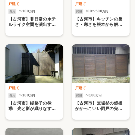
戸建て
戸建て
〜100
300〜500
費用
万円
費用
万円
【古河市】非日常のホテ
【古河市】キッチンの暑
ルライク空間を演出する
さ・寒さを根本から解消
洗面化粧台
し快適空間のLDKへ
戸建て
戸建て
〜100
〜100
費用
万円
費用
万円
【古河市】縦格子の律
【古河市】無垢杉の鏡板
動 光と影が織りなす上
がかっこいい雨戸の完成
質な目隠し
です