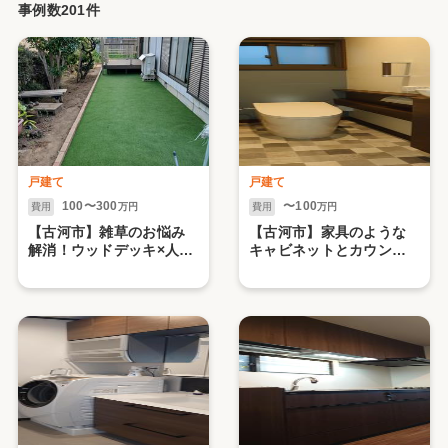
事例数201件
戸建て
戸建て
100〜300
〜100
費用
万円
費用
万円
【古河市】雑草のお悩み
【古河市】家具のような
解消！ウッドデッキ×人工
キャビネットとカウンタ
芝で家事も趣味も快適
ーでおしゃれ空間のトイ
に！家族みんなが過ごし
レに
やすいプライベートガー
デン