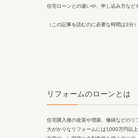
趣味を楽しむ
ペットと
住宅ローンとの違いや、申し込み方など
お客さまの声
（この記事を読むのに必要な時間は2分
リフォームコンシェルジュ®
中古物件探しから性能向上リフォームを
ストップ
リフォームのローンとは
住宅購入後の改装や増築、修繕などのリ
大がかりなリフォームには1,000万円