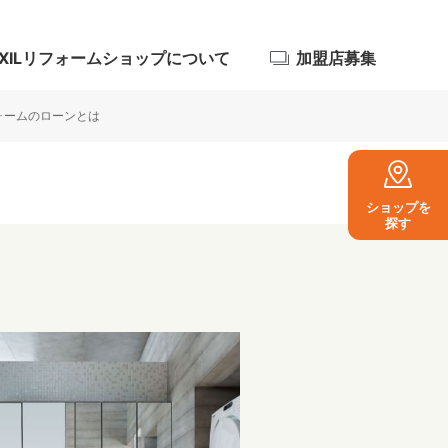
IXILリフォームショップについて
加盟店募集
ォームのローンとは
ショップを
浴室
探す
屋根・外壁
暮らしをつくる、価値・性能向上
ョン
自然素材
家族の変化