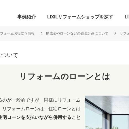
ォームショップ
事例紹介
LIXILリフォームショップを探す
L
フォームお役立ち情報
助成金やローンなどの資金計画について
リフ
について
グ
リビング・居室
寝室
玄関まわり
門まわり
リフォームのローンとは
スペース
カースペース
お客さま満足度アンケート
ここちいい
るのが一般的ですが、同様にリフォーム
リノベーシ
。リフォームローンは、住宅ローンとは
オール電化
省エネ
住宅ローンを支払いながら併用すること
リフォーム
中古リフォーム
古民家再生