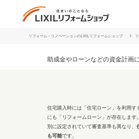
住宅リフォーム・リノベーション専門のLIXILリフ
リフォーム・リノベーションのLIXILリフォームショップ
リ
リフォーム事例を探す
LIXILリフォームショップについて
助成金やローンなどの資金計画
キッチン
ダイニン
洗面化粧室
トイレ
ベランダ・バルコニー
ガーデン
サービス向上・品質改善の取り組み
住宅購入時には「住宅ローン」を利用す
にも「リフォームローン」が存在します
バリアフリー
耐震補強
別に設定されていて審査基準も異なり、
収納
デザイン
も可能
です。