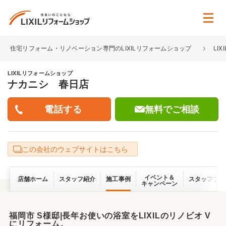
住宅リフォーム・リノベーション専門のLIXILリフォームショップ
LI
LIXILリフォームショップ
ナカニシ 春日店
無料でご相談
この会社のウェブサイトはこちら
イベント＆
店舗ホーム
スタッフ紹介
施工事例
スタッフブロ
キャンペーン
福岡市 S様邸|長年お使いの浴室をLIXILのリノビオ V
にリフォーム。