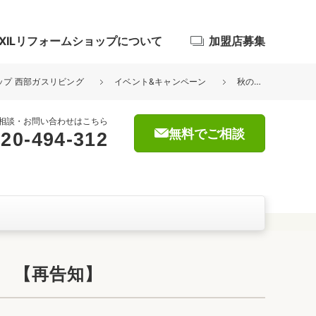
IXILリフォームショップについて
加盟店募集
ョップ 西部ガスリビング
イベント&キャンペーン
秋のリフォーム相談会開催について 豪華ご来場特典・ご成約特典付き 【再告知】
相談・お問い合わせはこちら
無料でご相談
20-494-312
浴室
屋根・外壁
暮らしをつくる、価値・性能向上
ョン
 【再告知】
自然素材