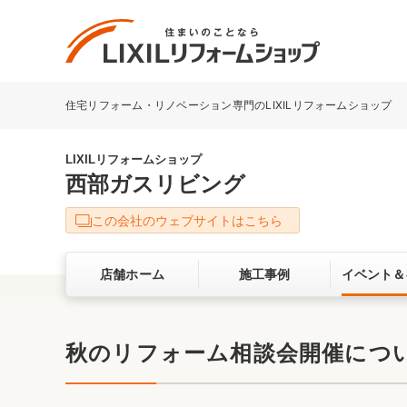
住宅リフォーム・リノベーション専門のLIXILリフォームショップ
リフォーム事例を探す
LIXILリフォームショップについて
LIXILリフォームショップ
西部ガスリビング
キッチン
ダイニン
この会社のウェブサイトはこちら
洗面化粧室
トイレ
店舗ホーム
施工事例
イベント＆
ベランダ・バルコニー
ガーデン
サービス向上・品質改善の取り組み
秋のリフォーム相談会開催につ
バリアフリー
耐震補強