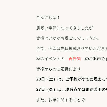
収納
デザイン
趣味を楽しむ
ペットと
こんにちは！
リフォームコンシェルジュ®
お客さまの声
肌寒い季節になってきましたが
皆様はいかがお過ごしでしょうか。
さて、今回は先日掲載させていただき
秋のイベントの
再告知
のご案内で
中古物件探しから性能向上リフォームを
ストップ
皆様からのご応募により、
28日（土）は、ご予約がすでに埋ま
27日（金）は、現時点ではまだ若干の
また、お家に関することで