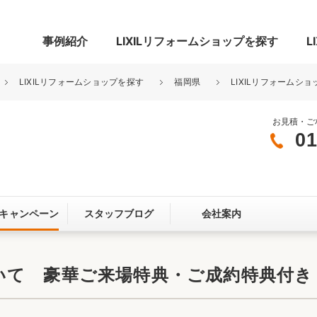
事例紹介
LIXILリフォームショップを探す
L
LIXILリフォームショップを探す
福岡県
LIXILリフォームシ
お見積・ご
01
グ
リビング・居室
寝室
玄関まわり
門まわり
キャンペーン
スタッフブログ
会社案内
スペース
カースペース
お客さま満足度アンケート
ここちいい
リノベーシ
いて 豪華ご来場特典・ご成約特典付き
オール電化
省エネ