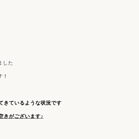
リフォーム
中古リフォーム
古民家再生
暮らす
ライフスタイルコンパス
リフォーム
3Dシミュレーション
リフォームお役立ち情報
おすすめ情報
ました
す！
ワン
ってきているような状況です
空きがございます♪