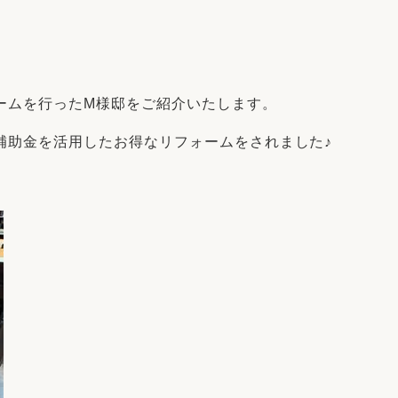
リフォーム
中古リフォーム
古民家再生
暮らす
ライフスタイルコンパス
リフォーム
3Dシミュレーション
ームを行ったM様邸をご紹介いたします。
リフォームお役立ち情報
補助金を活用したお得なリフォームをされました♪
おすすめ情報
ワン