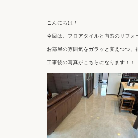
収納
デザイン
趣味を楽しむ
ペットと
こんにちは！
リフォームコンシェルジュ®
お客さまの声
今回は、フロアタイルと内窓のリフォ
お部屋の雰囲気をガラッと変えつつ、
工事後の写真がこちらになります！！
中古物件探しから性能向上リフォームを
ストップ