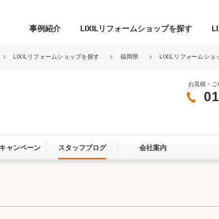
事例紹介
LIXILリフォームショップを探す
L
LIXILリフォームショップを探す
福岡県
LIXILリフォームシ
お見積・ご
01
グ
リビング・居室
寝室
玄関まわり
門まわり
キャンペーン
スタッフブログ
会社案内
スペース
カースペース
お客さま満足度アンケート
ここちいい
リノベーシ
オール電化
省エネ