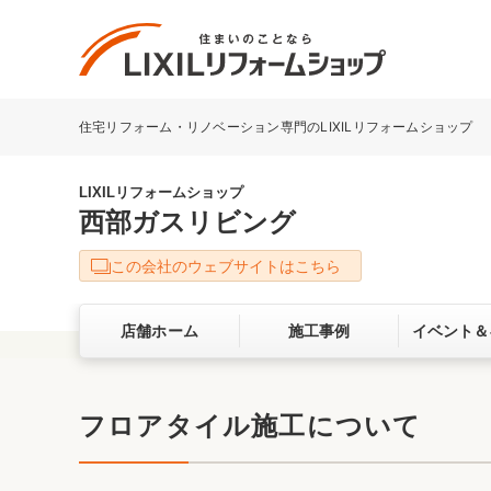
住宅リフォーム・リノベーション専門のLIXILリフォームショップ
リフォーム事例を探す
LIXILリフォームショップについて
LIXILリフォームショップ
西部ガスリビング
キッチン
ダイニン
この会社のウェブサイトはこちら
洗面化粧室
トイレ
店舗ホーム
施工事例
イベント＆
ベランダ・バルコニー
ガーデン
サービス向上・品質改善の取り組み
フロアタイル施工について
バリアフリー
耐震補強