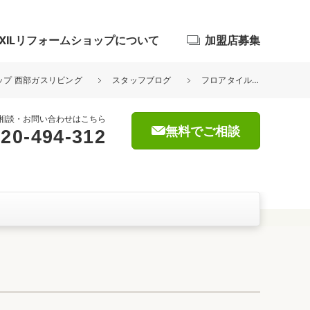
IXILリフォームショップについて
加盟店募集
ョップ 西部ガスリビング
スタッフブログ
フロアタイル施工について
相談・お問い合わせはこちら
無料でご相談
20-494-312
浴室
屋根・外壁
暮らしをつくる、価値・性能向上
ョン
自然素材