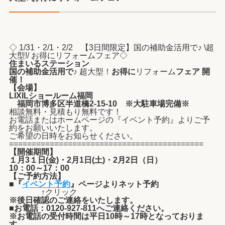
◇ 1/31・2/1・2/2 【3日間限定】国の補助金活用で♪ \超
大型!/ お得にリフォームフェア◇
住まいるステーション
国の補助金活用で♪
超大型！
お得に
リフォーム
フェア
開
催！
【会場】
LIXILショールーム福岡
福岡市博多区半道橋2-15-10 ※大駐車場完備※
相談無料・見積もり無料です！
お電話またはホームページの『イベント予約』よりご予
約をお願いいたします。
ご希望の日時をお知らせください。
===========================================
【開催期間】
１月3１日(金)・2月1
日(土)・2月2日（日）
10：00～17：00
【ご予約方法】
■『
イベント予約
』ページよりネット予約
↑クリック
※後日確認のご連絡をいたします。
■お電話：0120-927-811へご連絡ください。
※お電話の受付時間は平日10時～17時となっておりま
す。