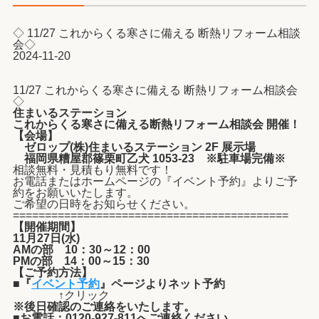
◇ 11/27 これからくる寒さに備える 断熱リフォーム相談
会◇
2024-11-20
11/27 これからくる寒さに備える 断熱リフォーム相談会
◇
住まいるステーション
これからくる寒さに備える断熱リフォーム相談会
開催！
【会場】
ゼロップ(株)住まいるステーション 2F 展示場
福岡県糟屋郡篠栗町乙犬 1053-23 ※駐車場完備※
相談無料・見積もり無料です！
お電話またはホームページの『イベント予約』よりご予
約をお願いいたします。
ご希望の日時をお知らせください。
===========================================
【開催期間】
11月27日(水)
AMの部 10：30～12：00
PMの部 14：00～15：30
【ご予約方法】
■『
イベント予約
』ページよりネット予約
↑クリック
※後日確認のご連絡をいたします。
■お電話：0120-927-811へご連絡ください。