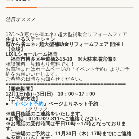
注目
オススメ
12/1〜3 窓から省エネ♪ 超大型補助金リフォームフェア
住まいるステーション
窓から省エネ♪ 超大型補助金リフォームフェア
開催！
【会場】
LIXILショールーム福岡
福岡市博多区半道橋2-15-10 ※大駐車場完備※
相談無料・見積もり無料です！
お電話またはホームページの『イベント予約』よりご予
約をお願いいたします。
ご希望の日時をお知らせください。
===========================================
【開催期間】
12月1日(金)～3日(日) 10：00～17：00
【ご予約方法】
■『
イベント予約
』ページよりネット予約
↑クリック
※後日確認のご連絡をいたします。
■お電話：0120-927-811へご連絡ください。
※お電話の受付時間は平日10時～17時となっておりま
す。
ご来場のご予約は、11月30日（木）17時までにご連絡
をお願いいたします。