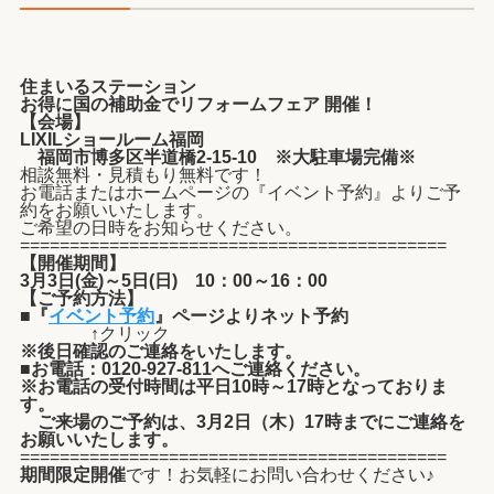
住まいるステーション
お得に国の補助金でリフォームフェア
開催！
【会場】
LIXILショールーム福岡
福岡市博多区半道橋2-15-10 ※大駐車場完備※
相談無料・見積もり無料です！
お電話またはホームページの『イベント予約』よりご予
約をお願いいたします。
ご希望の日時をお知らせください。
===========================================
【開催期間】
3月3日(金)～5日(日) 10：00～16：00
【ご予約方法】
■『
イベント予約
』ページよりネット予約
↑クリック
※後日確認のご連絡をいたします。
■お電話：0120-927-811へご連絡ください。
※お電話の受付時間は平日10時～17時となっておりま
す。
ご来場のご予約は、3月2日（木）17時まで
にご連絡を
お願いいたします。
===========================================
期間限定開催
です！お気軽にお問い合わせください♪