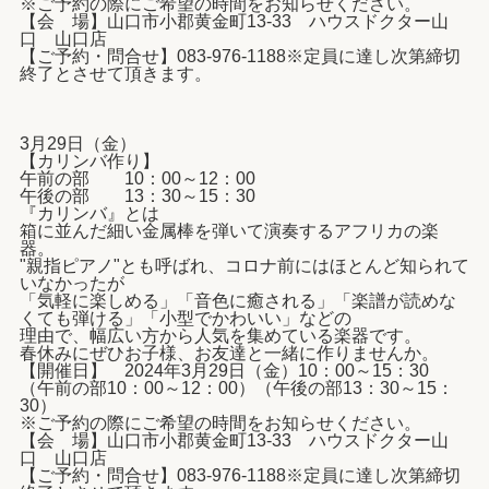
※ご予約の際にご希望の時間をお知らせください。
【会 場】山口市小郡黄金町13-33 ハウスドクター山
口 山口店
【ご予約・問合せ】083-976-1188※定員に達し次第締切
終了とさせて頂きます。
3月29日（金）
【カリンバ作り】
午前の部 10：00～12：00
午後の部 13：30～15：30
『カリンバ』とは
箱に並んだ細い金属棒を弾いて演奏するアフリカの楽
器。
"親指ピアノ"とも呼ばれ、コロナ前にはほとんど知られて
いなかったが
「気軽に楽しめる」「音色に癒される」「楽譜が読めな
くても弾ける」「小型でかわいい」などの
理由で、幅広い方から人気を集めている楽器です。
春休みにぜひお子様、お友達と一緒に作りませんか。
【開催日】 2024年3月29日（金）10：00～15：30
（午前の部10：00～12：00）（午後の部13：30～15：
30）
※ご予約の際にご希望の時間をお知らせください。
【会 場】山口市小郡黄金町13-33 ハウスドクター山
口 山口店
【ご予約・問合せ】083-976-1188※定員に達し次第締切