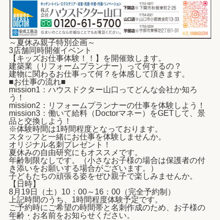
～夏休み親子特別企画～
3店舗同時開催イベント
【キッズお仕事体験！！】を開催致します。
建築業（リフォームプランナー）って何するの？
建物に関わるお仕事って何？を体感して頂きます。
■お仕事の流れ■
mission1：ハウスドクター山口ってどんな会社か知ろ
う！
mission2：リフォームプランナーの仕事を体験しよう！
mission3：働いて給料（Doctorマネー）をGETして、景
品と交換しよう！
※体験時間は1時間程度となっております。
スタッフと一緒にお仕事を体験しませんか。
オリジナル名刺プレゼント！
夏休みの自由研究にもオススメです。
年齢制限なしです。（小さなお子様の場合は保護者の付
き添いをお願いする場合がございます。）
子どもたちの頑張る姿をぜひ親子で楽しみませんか。
【日時】
8月19日（土）10：00～16：00（完全予約制）
上記時間のうち、1時間程度体験予定です。
ご予約時にご希望の時間帯と名刺作成のため、お子様の
年齢・お名前を
お知らせください。