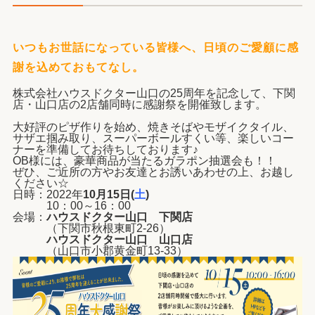
いつもお世話になっている皆様へ、
日頃のご愛顧に感
謝を込めておもてなし。
株式会社ハウスドクター山口の25周年を記念して、下関
店・山口店の2店舗同時に感謝祭を開催致します。
大好評のピザ作りを始め、
焼きそばやモザイクタイル、
サザエ掴み取り、スーパーボールすくい等、
楽しいコー
ナーを準備してお待ちしております♪
OB様には、豪華商品が当たるガラポン抽選会も！！
ぜひ、ご近所の方やお友達とお誘いあわせの上、お越し
ください☆
日時：2022年
10月15日
(
土
)
10：00～16：00
会場：
ハウスドクター山口 下関店
（下関市秋根東町2-26）
ハウスドクター山口 山口店
（山口市小郡黄金町13-33）