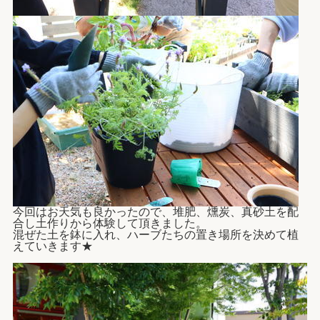
今回はお天気も良かったので、
堆肥、燻炭、真砂土を配
合し土作りから体験して頂きました。
混ぜた土を鉢に入れ、ハーブたちの置き場所を決めて植
えていきます★