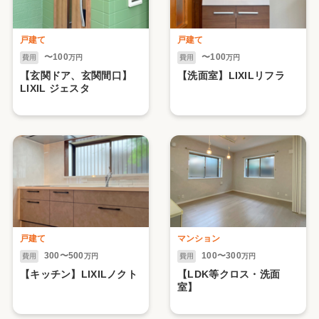
戸建て
戸建て
〜100
〜100
費用
万円
費用
万円
【玄関ドア、玄関間口】
【洗面室】LIXILリフラ
LIXIL ジェスタ
戸建て
マンション
300〜500
100〜300
費用
万円
費用
万円
【キッチン】LIXILノクト
【LDK等クロス・洗面
室】