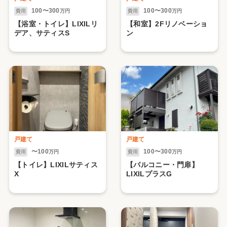
100〜300
100〜300
費用
万円
費用
万円
【浴室・トイレ】LIXILリ
【和室】2Fリノベーショ
デア、サティスS
ン
戸建て
戸建て
〜100
100〜300
費用
万円
費用
万円
【トイレ】LIXILサティス
【バルコニー・門扉】
X
LIXILプラスG