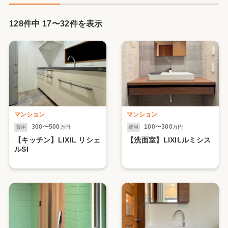
128件中
17
〜
32
件を表示
マンション
マンション
300〜500
100〜300
費用
万円
費用
万円
【キッチン】LIXIL リシェ
【洗面室】LIXILルミシス
ルSI