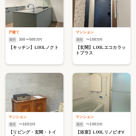
戸建て
マンション
300〜500
〜100
費用
万円
費用
万円
【キッチン】LIXILノクト
【玄関】LIXILエコカラッ
トプラス
マンション
マンション
〜100
〜100
費用
万円
費用
万円
【リビング・玄関・トイ
【浴室】LIXILリノビオV