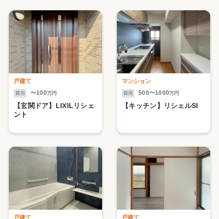
戸建て
マンション
〜100
500〜1000
費用
万円
費用
万円
【玄関ドア】LIXILリシェ
【キッチン】リシェルSI
ント
戸建て
戸建て