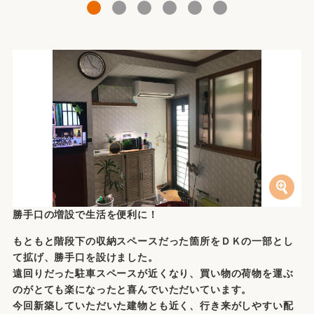
1
2
3
4
5
6
勝手口の増設で生活を便利に！
もともと階段下の収納スペースだった箇所をＤＫの一部とし
て拡げ、勝手口を設けました。
遠回りだった駐車スペースが近くなり、買い物の荷物を運ぶ
のがとても楽になったと喜んでいただいています。
今回新築していただいた建物とも近く、行き来がしやすい配