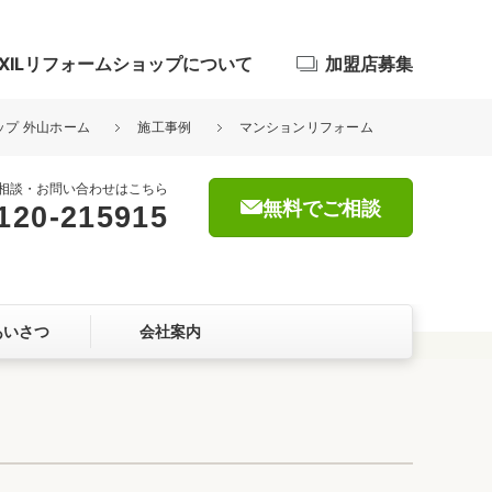
IXILリフォームショップについて
加盟店募集
ョップ 外山ホーム
施工事例
マンションリフォーム
相談・お問い合わせはこちら
無料でご相談
120-215915
浴室
屋根・外壁
あいさつ
会社案内
暮らしをつくる、価値・性能向上
ョン
自然素材