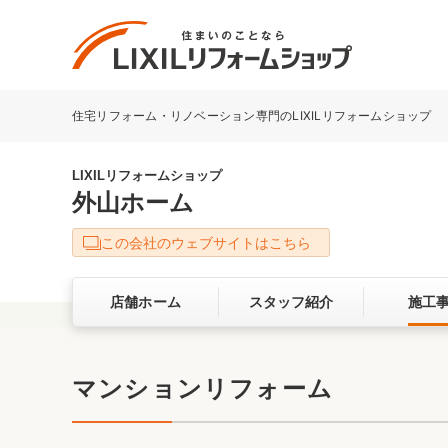
住宅リフォーム・リノベーション専門のLIXILリフォームショップ
リフォーム事例を探す
LIXILリフォームショップについて
LIXILリフォームショップ
外山ホーム
キッチン
ダイニン
この会社のウェブサイトはこちら
洗面化粧室
トイレ
店舗ホーム
スタッフ紹介
施工
ベランダ・バルコニー
ガーデン
サービス向上・品質改善の取り組み
マンションリフォーム
バリアフリー
耐震補強