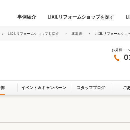
事例紹介
LIXILリフォームショップを探す
L
LIXILリフォームショップを探す
北海道
LIXILリフォームシ
お見積・ご
0
グ
リビング・居室
寝室
玄関まわり
門まわり
事例
イベント＆
キャンペーン
スタッフブログ
ご
スペース
カースペース
お客さま満足度アンケート
ここちいい
リノベーシ
オール電化
省エネ