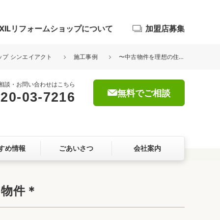
IXILリフォームショップについて
加盟店募集
ョップ シンエイアクト
施工事例
〜中古物件を理想の住まいにリノベーション〜 ＊長期優良化補助金利用物件＊
相談・お問い合わせはこちら
無料でご相談
20-03-7216
浴室
屋根・外壁
すめ情報
ごあいさつ
会社案内
暮らしをつくる、価値・性能向上
ョン
用物件＊
自然素材