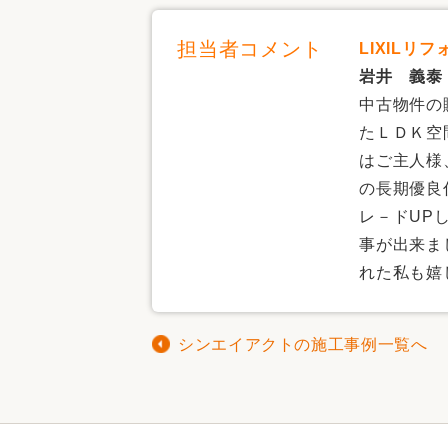
担当者コメント
LIXIL
岩井 義泰
中古物件の
たＬＤＫ空
はご主人様
の長期優良
レ－ドUP
事が出来ま
れた私も嬉
シンエイアクトの施工事例一覧へ