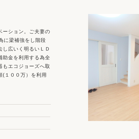
リフォーム
中古リフォーム
古民家再生
暮らす
ライフスタイルコンパス
リフォーム
ベーション。ご夫妻の
3Dシミュレーション
る為に梁補強をし階段
リフォームお役立ち情報
去し広いく明るいＬＤ
補助金を利用する為全
おすすめ情報
器もエコジョーズへ取
額(１００万）を利用
ワン