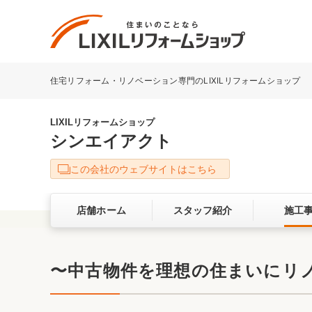
住宅リフォーム・リノベーション専門のLIXILリフォームショップ
リフォーム事例を探す
LIXILリフォームショップについて
LIXILリフォームショップ
シンエイアクト
キッチン
ダイニン
この会社のウェブサイトはこちら
洗面化粧室
トイレ
店舗ホーム
スタッフ紹介
施工
ベランダ・バルコニー
ガーデン
サービス向上・品質改善の取り組み
〜中古物件を理想の住まいにリノ
バリアフリー
耐震補強