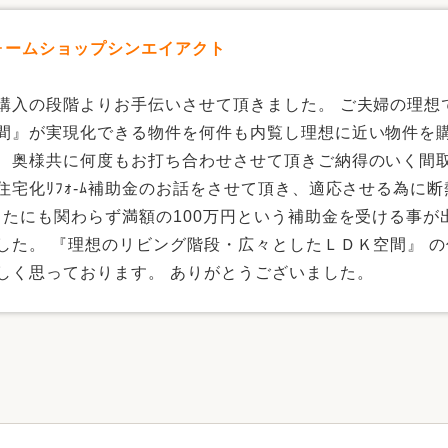
リフォームショップシンエイアクト
購入の段階よりお手伝いさせて頂きました。 ご夫婦の理想
間』が実現化できる物件を何件も内覧し理想に近い物件を購
、奥様共に何度もお打ち合わせさせて頂きご納得のいく間取
住宅化ﾘﾌｫ-ﾑ補助金のお話をさせて頂き、適応させる為に断
したにも関わらず満額の100万円という補助金を受ける事
した。 『理想のリビング階段・広々としたＬＤＫ空間』 
しく思っております。 ありがとうございました。