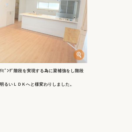
ﾋﾞﾝｸﾞ階段を実現する為に梁補強をし階段
明るいＬＤＫへと様変わりしました。