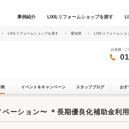
事例紹介
LIXILリフォームショップを探す
L
LIXILリフォームショップを探す
愛知県
LIXILリフォームシ
お見積・ご
01
グ
リビング・居室
寝室
玄関まわり
門まわり
事例
イベント＆
キャンペーン
スタッフブログ
おす
スペース
カースペース
お客さま満足度アンケート
ここちいい
リノベーシ
ベーション〜 ＊長期優良化補助金利
オール電化
省エネ