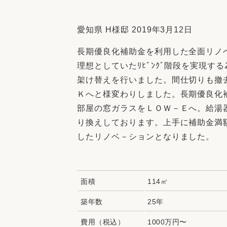
収納
デザイン
趣味を楽しむ
ペットと
愛知県 H様邸 2019年3月12日
リフォームコンシェルジュ®
長期優良化補助金を利用した全面リノ
お客さまの声
理想としていたﾘﾋﾞﾝｸﾞ階段を実現す
架け替えを行いました。間仕切りも撤
Ｋへと様変わりしました。長期優良化
部屋の窓ガラスをＬＯＷ－Ｅへ。給湯
り換えしております。上手に補助金満
中古物件探しから性能向上リフォームを
したリノベ－ションとなりました。
ストップ
面積
114㎡
築年数
25年
費用（税込）
1000万円〜