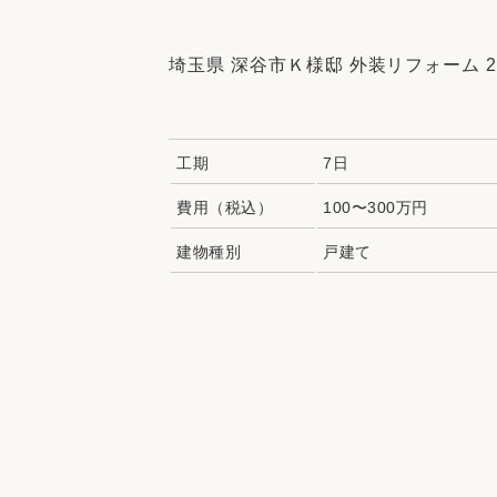
収納
デザイン
趣味を楽しむ
ペットと
埼玉県 深谷市Ｋ様邸 外装リフォーム 20
リフォームコンシェルジュ®
お客さまの声
工期
7日
費用（税込）
100〜300万円
建物種別
戸建て
中古物件探しから性能向上リフォームを
ストップ