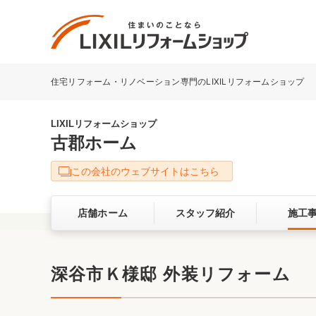
住宅リフォーム・リノベーション専門のLIXILリフォームショップ
リフォーム事例を探す
LIXILリフォームショップについて
LIXILリフォームショップ
古郡ホーム
キッチン
ダイニン
この会社のウェブサイトはこちら
洗面化粧室
トイレ
店舗ホーム
スタッフ紹介
施工
ベランダ・バルコニー
ガーデン
サービス向上・品質改善の取り組み
深谷市Ｋ様邸 外装リフォーム
バリアフリー
耐震補強