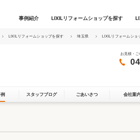
事例紹介
LIXILリフォームショップを探す
L
LIXILリフォームショップを探す
埼玉県
LIXILリフォームシ
お見積・ご
04
グ
リビング・居室
寝室
玄関まわり
門まわり
事例
スタッフブログ
ごあいさつ
会社案
スペース
カースペース
お客さま満足度アンケート
ここちいい
リノベーシ
オール電化
省エネ