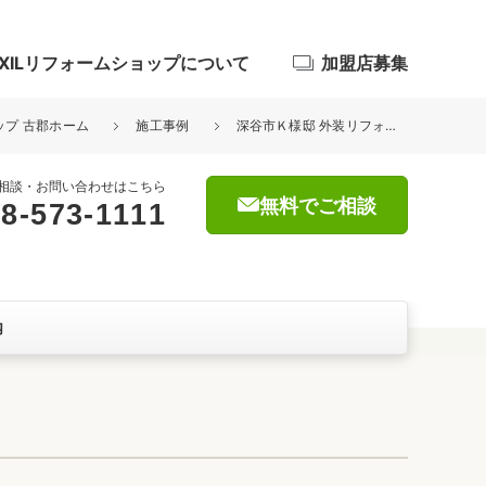
IXILリフォームショップについて
加盟店募集
ョップ 古郡ホーム
施工事例
深谷市Ｋ様邸 外装リフォーム
相談・お問い合わせはこちら
無料でご相談
8-573-1111
浴室
屋根・外壁
内
暮らしをつくる、価値・性能向上
ョン
自然素材