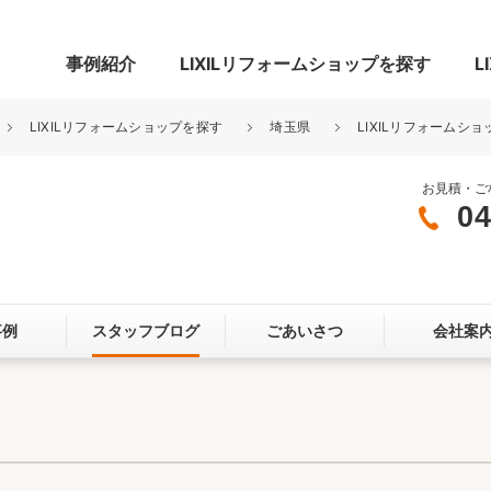
事例紹介
LIXILリフォームショップを探す
L
LIXILリフォームショップを探す
埼玉県
LIXILリフォームシ
お見積・ご
04
グ
リビング・居室
寝室
玄関まわり
門まわり
事例
スタッフブログ
ごあいさつ
会社案
スペース
カースペース
お客さま満足度アンケート
ここちいい
リノベーシ
オール電化
省エネ