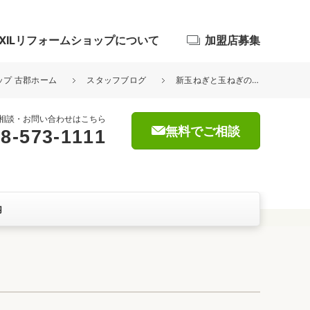
IXILリフォームショップについて
加盟店募集
ョップ 古郡ホーム
スタッフブログ
新玉ねぎと玉ねぎの違い
相談・お問い合わせはこちら
無料でご相談
8-573-1111
浴室
屋根・外壁
内
暮らしをつくる、価値・性能向上
ョン
自然素材