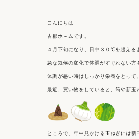
収納
デザイン
趣味を楽しむ
ペットと
こんにちは！
リフォームコンシェルジュ®
お客さまの声
古郡ホ－ムです。
４月下旬になり、日中３０℃を超える
急な気候の変化で体調がすぐれない方
体調が悪い時はしっかり栄養をとって
中古物件探しから性能向上リフォームを
ストップ
最近、買い物をしていると、筍や新玉
ところで、年中見かける玉ねぎには新