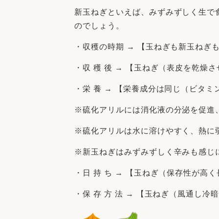
新玉ねぎといえば、みずみずしく生で
のでしょう。
・収穫の時期 → 【玉ねぎも新玉ねぎ
・収 穫 後 → 【玉ねぎ（表皮を乾燥
・栄 養 → 【栄養成分は同じ（ビタミ
※硫化アリルには消化液の分泌を促進
※硫化アリルは水に溶けやすく、熱に
※新玉ねぎはみずみずしく辛みも感じ
・日 持 ち → 【玉ねぎ（保存性が
・保 存 方 法 → 【玉ねぎ（風通