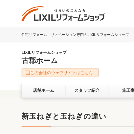
住宅リフォーム・リノベーション専門のLIXILリフォームショップ
リフォーム事例を探す
LIXILリフォームショップについて
LIXILリフォームショップ
古郡ホーム
キッチン
ダイニン
この会社のウェブサイトはこちら
洗面化粧室
トイレ
店舗ホーム
スタッフ紹介
施工
ベランダ・バルコニー
ガーデン
サービス向上・品質改善の取り組み
新玉ねぎと玉ねぎの違い
バリアフリー
耐震補強