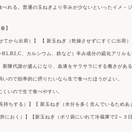
食べれる。普通の玉ねぎより辛みが少ないといったイメ－
も春】
させてから出荷）】 【 新玉ねぎ（乾燥させずにすぐに出荷）
ンB1,B2,Ⅽ、カルシウム、鉄など）辛み成分の硫化アリル
、新陳代謝が盛んになり、血液をサラサラにする働きがあ
弱いので効率的に摂りたいなら生で食べたほうがよい。
にくいので生で食べやすい。
高く長持ちする）】【 新玉ねぎ（水分を多く含んでいるため
し冷暗所におく）】【新玉ねぎ（ポリ袋にいれて冷蔵庫で2～３