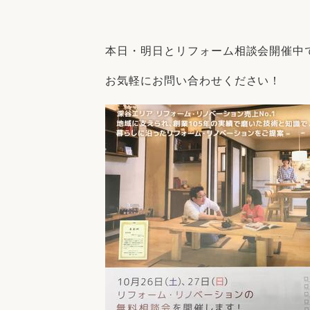
収納
デザイン
趣味を楽しむ
ペットと
本日・明日とリフォーム相談会開催中
リフォームコンシェルジュ®
お客さまの声
お気軽にお問い合わせください！
中古物件探しから性能向上リフォームを
ストップ