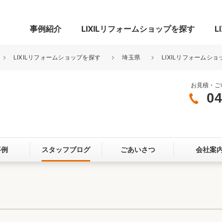
事例紹介
LIXILリフォームショップを探す
L
LIXILリフォームショップを探す
埼玉県
LIXILリフォームシ
お見積・ご
04
グ
リビング・居室
寝室
玄関まわり
門まわり
事例
スタッフブログ
ごあいさつ
会社案
スペース
カースペース
お客さま満足度アンケート
ここちいい
リノベーシ
オール電化
省エネ