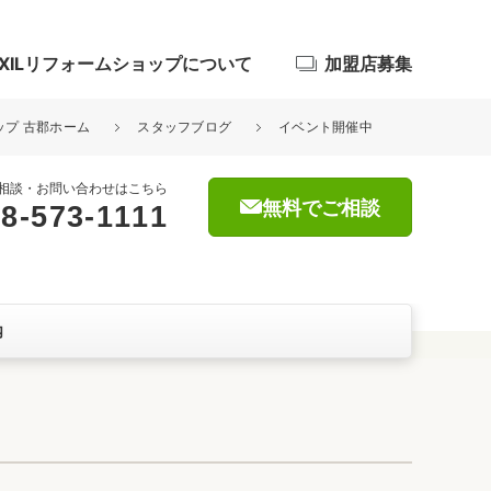
IXILリフォームショップについて
加盟店募集
ョップ 古郡ホーム
スタッフブログ
イベント開催中
相談・お問い合わせはこちら
無料でご相談
8-573-1111
浴室
屋根・外壁
内
暮らしをつくる、価値・性能向上
ョン
自然素材