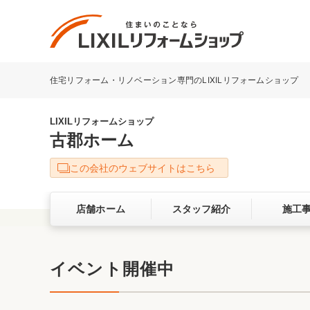
住宅リフォーム・リノベーション専門のLIXILリフォームショップ
リフォーム事例を探す
LIXILリフォームショップについて
LIXILリフォームショップ
古郡ホーム
キッチン
ダイニン
この会社のウェブサイトはこちら
洗面化粧室
トイレ
店舗ホーム
スタッフ紹介
施工
ベランダ・バルコニー
ガーデン
サービス向上・品質改善の取り組み
イベント開催中
バリアフリー
耐震補強