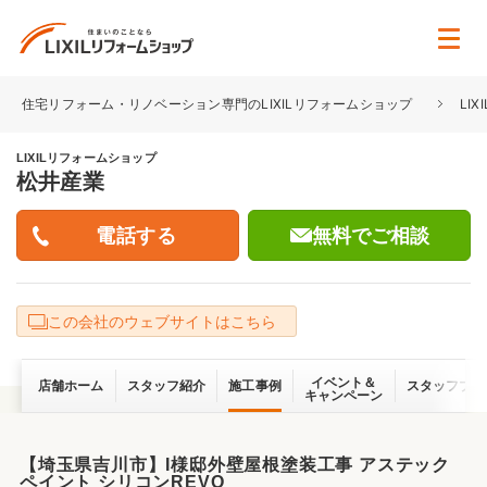
住宅リフォーム・リノベーション専門のLIXILリフォームショップ
LI
LIXILリフォームショップ
松井産業
無料でご相談
この会社のウェブサイトはこちら
イベント＆
店舗ホーム
スタッフ紹介
施工事例
スタッフブロ
キャンペーン
【埼玉県吉川市】I様邸外壁屋根塗装工事 アステック
ペイント シリコンREVO