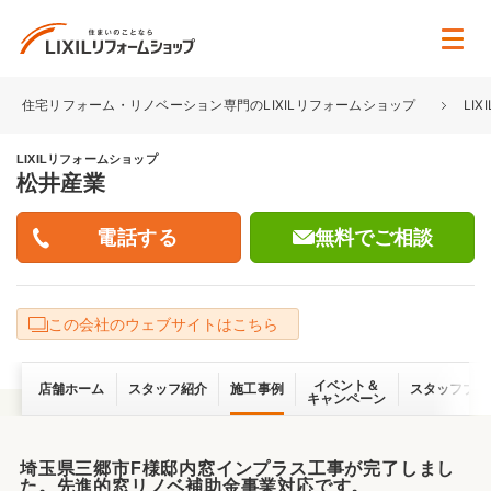
住宅リフォーム・リノベーション専門のLIXILリフォームショップ
LI
LIXILリフォームショップ
松井産業
無料でご相談
この会社のウェブサイトはこちら
イベント＆
店舗ホーム
スタッフ紹介
施工事例
スタッフブロ
キャンペーン
埼玉県三郷市F様邸内窓インプラス工事が完了しまし
た。先進的窓リノベ補助金事業対応です。