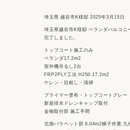
収納
デザイン
趣味を楽しむ
ペットと
埼玉県 越谷市K様邸 2025年3月15日
リフォームコンシェルジュ®
埼玉県越谷市K様邸 ベランダバルコニ
お客さまの声
完了しました。
トップコート施工のみ
ベランダ17.2m2
室外機吊るし2台
中古物件探しから性能向上リフォームを
FRP2PLY工法 H250 17.2m2
ストップ
ケレン・目粗し・清掃
プライマー塗布・トップコートグレー
新規排水ドレンキャップ取付
金物取付部 施工手間
北側パラペット部 6.04m2梯子作業 