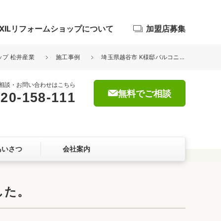
IXILリフォームショップについて
加盟店募集
ップ 松井産業
施工事例
埼玉県越谷市 K様邸バルコニーベランダ トップコート工事が完了しました。
相談・お問い合わせはこちら
無料でご相談
20-158-111
浴室
屋根・外壁
あいさつ
会社案内
暮らしをつくる、価値・性能向上
ョン
した。
自然素材