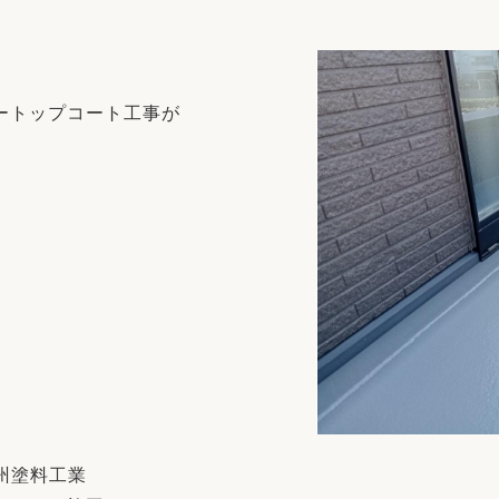
リフォーム
中古リフォーム
古民家再生
暮らす
ライフスタイルコンパス
リフォーム
ートップコート工事が
3Dシミュレーション
リフォームお役立ち情報
おすすめ情報
ワン
九州塗料工業