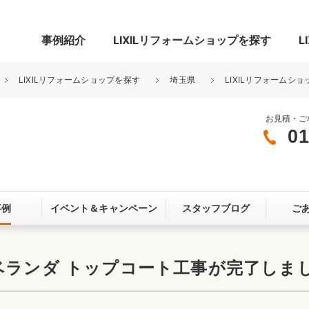
事例紹介
LIXILリフォームショップを探す
L
LIXILリフォームショップを探す
埼玉県
LIXILリフォームショ
お見積・ご
01
グ
リビング・居室
寝室
玄関まわり
門まわり
事例
イベント＆
キャンペーン
スタッフブログ
ご
スペース
カースペース
お客さま満足度アンケート
ここちいい
リノベーシ
ベランダ トップコート工事が完了しま
オール電化
省エネ