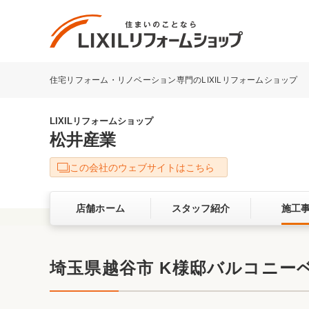
住宅リフォーム・リノベーション専門のLIXILリフォームショップ
リフォーム事例を探す
LIXILリフォームショップについて
LIXILリフォームショップ
松井産業
キッチン
ダイニン
この会社のウェブサイトはこちら
洗面化粧室
トイレ
店舗ホーム
スタッフ紹介
施工
ベランダ・バルコニー
ガーデン
サービス向上・品質改善の取り組み
埼玉県越谷市 K様邸バルコニー
バリアフリー
耐震補強