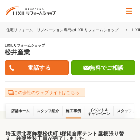
住宅リフォーム・リノベーション専門のLIXILリフォームショップ
LI
LIXILリフォームショップ
松井産業
無料でご相談
この会社のウェブサイトはこちら
イベント＆
店舗ホーム
スタッフ紹介
施工事例
スタッフブロ
キャンペーン
埼玉県北葛飾郡松伏町 I様貸倉庫テント屋根張り替
え、鉄部塗装工事が完了しました。