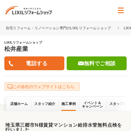
住宅リフォーム・リノベーション専門のLIXILリフォームショップ
LI
LIXILリフォームショップ
松井産業
無料でご相談
この会社のウェブサイトはこちら
イベント＆
店舗ホーム
スタッフ紹介
施工事例
スタッフブロ
キャンペーン
埼玉県三郷市N様賃貸マンション給排水管無料点検を
行いました