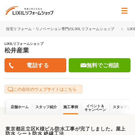
住宅リフォーム・リノベーション専門のLIXILリフォームショップ
LI
LIXILリフォームショップ
松井産業
無料でご相談
この会社のウェブサイトはこちら
イベント＆
店舗ホーム
スタッフ紹介
施工事例
スタッフブロ
キャンペーン
東京都足立区K様ビル防水工事が完了しました。屋上
防水 シート防水 絶縁工法