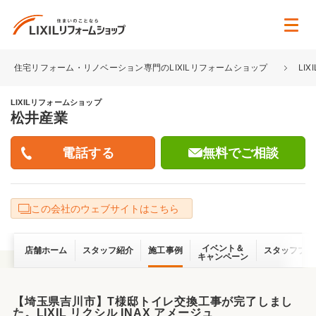
住宅リフォーム・リノベーション専門のLIXILリフォームショップ
LI
LIXILリフォームショップ
松井産業
無料でご相談
この会社のウェブサイトはこちら
イベント＆
店舗ホーム
スタッフ紹介
施工事例
スタッフブロ
キャンペーン
【埼玉県吉川市】T様邸トイレ交換工事が完了しまし
た。LIXIL リクシル INAX アメージュ