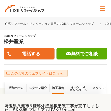
住宅リフォーム・リノベーション専門のLIXILリフォームショップ
LI
LIXILリフォームショップ
松井産業
無料でご相談
この会社のウェブサイトはこちら
イベント＆
店舗ホーム
スタッフ紹介
施工事例
スタッフブロ
キャンペーン
埼玉県八潮市N様邸外壁屋根塗装工事が完了しまし
た。SK化研 プレミアムUVクリヤ―si