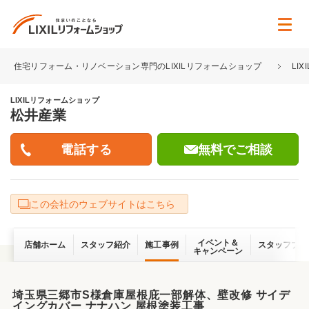
住宅リフォーム・リノベーション専門のLIXILリフォームショップ
LI
LIXILリフォームショップ
松井産業
無料でご相談
この会社のウェブサイトはこちら
イベント＆
店舗ホーム
スタッフ紹介
施工事例
スタッフブロ
キャンペーン
埼玉県三郷市S様倉庫屋根庇一部解体、壁改修 サイデ
イングカバー ナナハン 屋根塗装工事