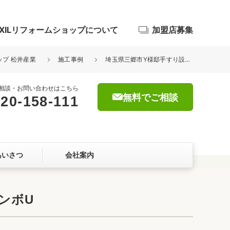
IXILリフォームショップについて
加盟店募集
ップ 松井産業
施工事例
埼玉県三郷市Y様邸手すり設置工事が完了しました。三協アルミ エトランボU
相談・お問い合わせはこちら
無料でご相談
20-158-111
浴室
屋根・外壁
あいさつ
会社案内
暮らしをつくる、価値・性能向上
ョン
ンボU
自然素材