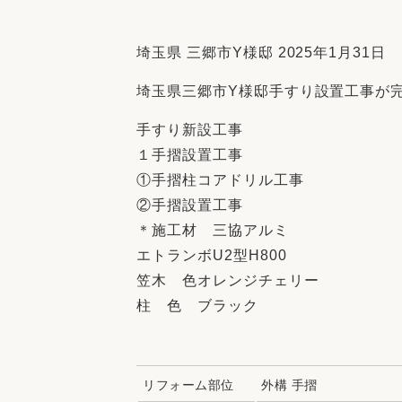
収納
デザイン
趣味を楽しむ
ペットと
埼玉県 三郷市Y様邸 2025年1月31日
リフォームコンシェルジュ®
埼玉県三郷市Y様邸手すり設置工事が
お客さまの声
手すり新設工事
１手摺設置工事
①手摺柱コアドリル工事
②手摺設置工事
中古物件探しから性能向上リフォームを
＊施工材 三協アルミ
ストップ
エトランボU2型H800
笠木 色オレンジチェリー
柱 色 ブラック
リフォーム部位
外構 手摺