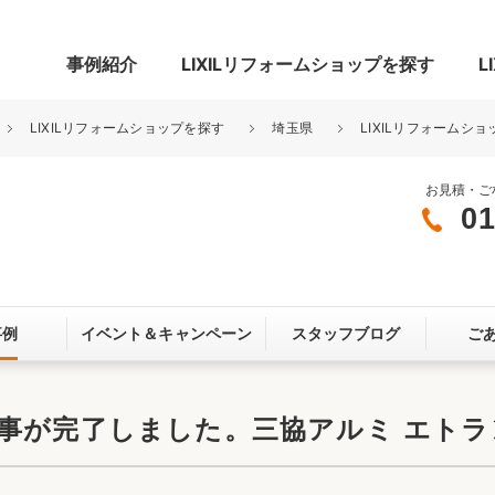
事例紹介
LIXILリフォームショップを探す
L
LIXILリフォームショップを探す
埼玉県
LIXILリフォームショ
お見積・ご
01
グ
リビング・居室
寝室
玄関まわり
門まわり
事例
イベント＆
キャンペーン
スタッフブログ
ご
スペース
カースペース
お客さま満足度アンケート
ここちいい
リノベーシ
事が完了しました。三協アルミ エトラ
オール電化
省エネ