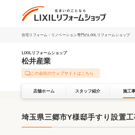
住宅リフォーム・リノベーション専門のLIXILリフォームショップ
リフォーム事例を探す
LIXILリフォームショップについて
LIXILリフォームショップ
松井産業
キッチン
ダイニン
この会社のウェブサイトはこちら
洗面化粧室
トイレ
店舗ホーム
スタッフ紹介
施工
ベランダ・バルコニー
ガーデン
サービス向上・品質改善の取り組み
埼玉県三郷市Y様邸手すり設置工
バリアフリー
耐震補強