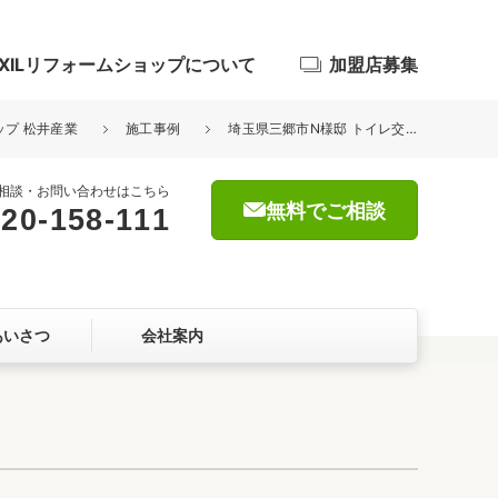
IXILリフォームショップについて
加盟店募集
ップ 松井産業
施工事例
埼玉県三郷市N様邸 トイレ交換工事が完了しました。TOTO ネオレスト
相談・お問い合わせはこちら
無料でご相談
20-158-111
浴室
屋根・外壁
あいさつ
会社案内
暮らしをつくる、価値・性能向上
ョン
ト
自然素材