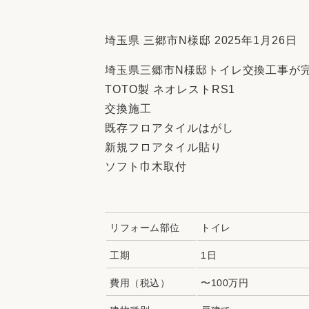
収納
デザイン
趣味を楽しむ
ペットと
埼玉県 三郷市N様邸 2025年1月26日
リフォームコンシェルジュ®
埼玉県三郷市N様邸トイレ交換工事が
お客さまの声
TOTO製 ネオレストRS1
交換施工
既存フロアタイルはがし
新規フロアタイル貼り
ソフト巾木取付
中古物件探しから性能向上リフォームを
ストップ
リフォーム部位
トイレ
工期
1日
費用（税込）
〜100万円