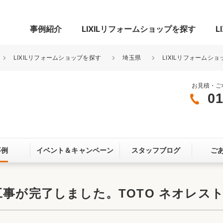
事例紹介
LIXILリフォームショップを探す
L
LIXILリフォームショップを探す
埼玉県
LIXILリフォームショ
お見積・ご
01
グ
リビング・居室
寝室
玄関まわり
門まわり
事例
イベント＆
キャンペーン
スタッフブログ
ご
スペース
カースペース
お客さま満足度アンケート
ここちいい
リノベーシ
工事が完了しました。TOTO ネオレス
オール電化
省エネ