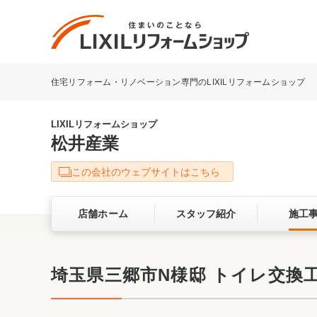
住宅リフォーム・リノベーション専門のLIXILリフォームショップ
リフォーム事例を探す
LIXILリフォームショップについて
LIXILリフォームショップ
松井産業
キッチン
ダイニン
この会社のウェブサイトはこちら
洗面化粧室
トイレ
店舗ホーム
スタッフ紹介
施工
ベランダ・バルコニー
ガーデン
サービス向上・品質改善の取り組み
埼玉県三郷市N様邸 トイレ交換
バリアフリー
耐震補強