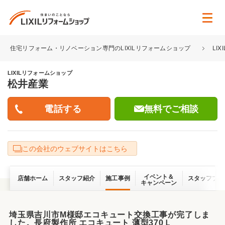
住宅リフォーム・リノベーション専門のLIXILリフォームショップ
LI
LIXILリフォームショップ
松井産業
無料でご相談
この会社のウェブサイトはこちら
イベント＆
店舗ホーム
スタッフ紹介
施工事例
スタッフブロ
キャンペーン
埼玉県吉川市M様邸エコキュート交換工事が完了しま
した。長府製作所 エコキュート 薄型370Ｌ