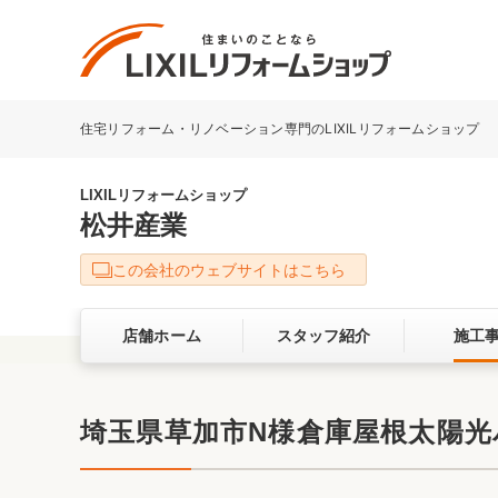
住宅リフォーム・リノベーション専門のLIXILリフォームショップ
リフォーム事例を探す
LIXILリフォームショップについて
LIXILリフォームショップ
松井産業
キッチン
ダイニン
この会社のウェブサイトはこちら
洗面化粧室
トイレ
店舗ホーム
スタッフ紹介
施工
ベランダ・バルコニー
ガーデン
サービス向上・品質改善の取り組み
埼玉県草加市N様倉庫屋根太陽光
バリアフリー
耐震補強