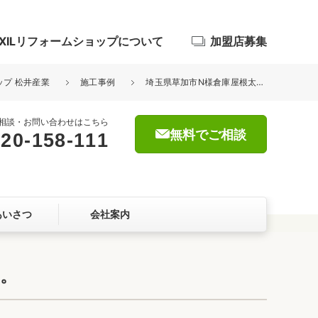
IXILリフォームショップについて
加盟店募集
ップ 松井産業
施工事例
埼玉県草加市N様倉庫屋根太陽光パネル約50kW洗浄工事が完了しました。
相談・お問い合わせはこちら
無料でご相談
20-158-111
浴室
屋根・外壁
あいさつ
会社案内
暮らしをつくる、価値・性能向上
ョン
た。
自然素材