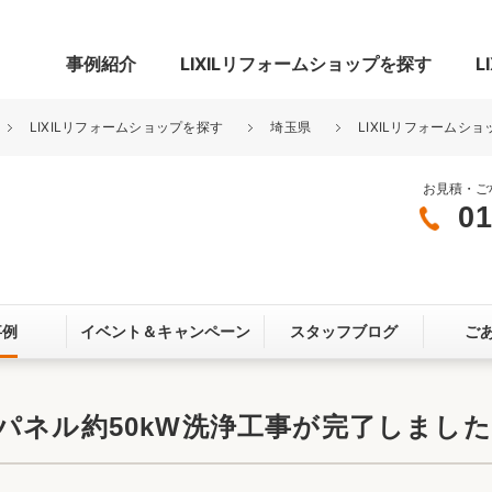
事例紹介
LIXILリフォームショップを探す
L
LIXILリフォームショップを探す
埼玉県
LIXILリフォームショ
お見積・ご
01
グ
リビング・居室
寝室
玄関まわり
門まわり
事例
イベント＆
キャンペーン
スタッフブログ
ご
スペース
カースペース
お客さま満足度アンケート
ここちいい
リノベーシ
パネル約50kW洗浄工事が完了しまし
オール電化
省エネ