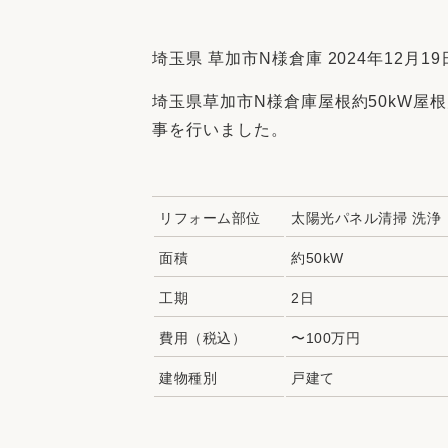
収納
デザイン
趣味を楽しむ
ペットと
埼玉県 草加市N様倉庫 2024年12月19
リフォームコンシェルジュ®
埼玉県草加市N様倉庫屋根約50kW屋
お客さまの声
事を行いました。
リフォーム部位
太陽光パネル清掃 洗浄
中古物件探しから性能向上リフォームを
面積
約50kW
ストップ
工期
2日
費用（税込）
〜100万円
建物種別
戸建て