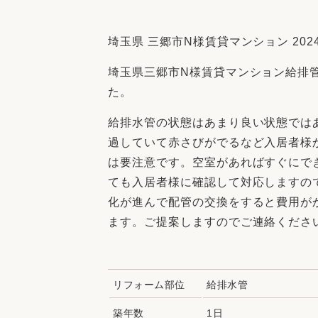
収納
デザイン
趣味を楽しむ
ペットと
埼玉県 三郷市N様賃貸マンション 2024
リフォームコンシェルジュ®
埼玉県三郷市N様賃貸マンション給排
お客さまの声
た。
給排水管の状態はあまり良い状態では
過していて赤さびがでるなど入居者様
は要注意です。空室があればすぐにで
中古物件探しから性能向上リフォームを
ても入居者様に確認して対応しますの
ストップ
化が進んで配管の交換をすると費用が
ます。ご提案しますのでご連絡くださ
リフォーム部位
給排水管
築年数
1日