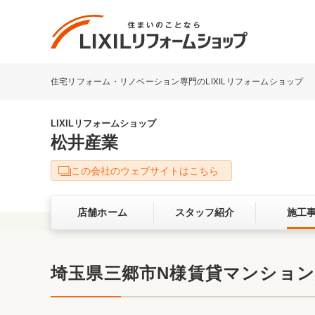
住宅リフォーム・リノベーション専門のLIXILリフォームショップ
リフォーム事例を探す
LIXILリフォームショップについて
LIXILリフォームショップ
松井産業
キッチン
ダイニン
この会社のウェブサイトはこちら
洗面化粧室
トイレ
店舗ホーム
スタッフ紹介
施工
ベランダ・バルコニー
ガーデン
サービス向上・品質改善の取り組み
埼玉県三郷市N様賃貸マンショ
バリアフリー
耐震補強