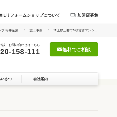
IXILリフォームショップについて
加盟店募集
ップ 松井産業
施工事例
埼玉県三郷市N様賃貸マンション給排水配管無料検査を行いました。
相談・お問い合わせはこちら
無料でご相談
20-158-111
浴室
屋根・外壁
あいさつ
会社案内
暮らしをつくる、価値・性能向上
ョン
自然素材