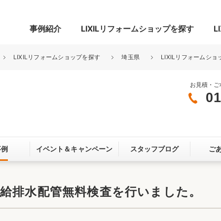
事例紹介
LIXILリフォームショップを探す
L
LIXILリフォームショップを探す
埼玉県
LIXILリフォームショ
お見積・ご
01
グ
リビング・居室
寝室
玄関まわり
門まわり
事例
イベント＆
キャンペーン
スタッフブログ
ご
スペース
カースペース
お客さま満足度アンケート
ここちいい
リノベーシ
ン給排水配管無料検査を行いました。
オール電化
省エネ