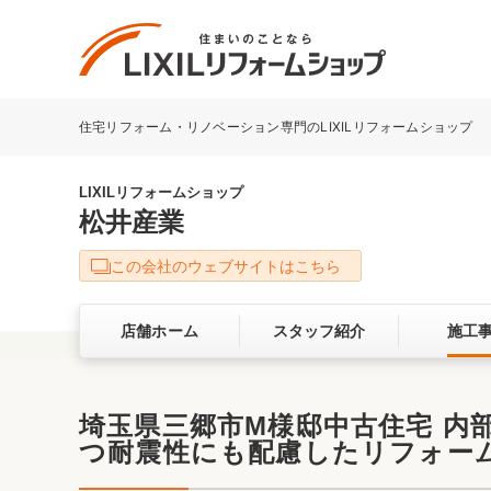
住宅リフォーム・リノベーション専門のLIXILリフォームショップ
リフォーム事例を探す
LIXILリフォームショップについて
LIXILリフォームショップ
松井産業
キッチン
ダイニン
この会社のウェブサイトはこちら
洗面化粧室
トイレ
店舗ホーム
スタッフ紹介
施工
ベランダ・バルコニー
ガーデン
サービス向上・品質改善の取り組み
埼玉県三郷市M様邸中古住宅 内
つ耐震性にも配慮したリフォー
バリアフリー
耐震補強