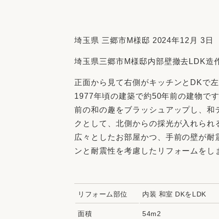
収納
デザイン
趣味を楽しむ
ペットと
リフォームコンシェルジュ®
埼玉県 三郷市M様邸 2024年12月 3日
お客さまの声
埼玉県三郷市M様邸内部壁撤去LDK造
正面から見て右側がキッチンとDKで
1977年頃の建築で約50年前の建物で
前の和の趣をブラッシュアップし、和
クとして、北側からの採光が入れられ
中古物件探しから性能向上リフォームを
ストップ
広々としたお部屋かつ、手前の壁が耐
ンと耐震性を考慮したリフォームをし
リフォーム部位
内装 和室 DKをLDK
面積
54m2