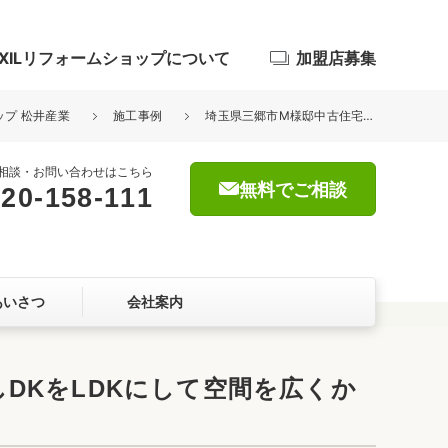
IXILリフォームショップについて
加盟店募集
ップ 松井産業
施工事例
埼玉県三郷市M様邸中古住宅 内部改修 和テイストをブラッシュアップしDKをLDKにして空間を広くかつ耐震性にも配慮したリフォーム
相談・お問い合わせはこちら
無料でご相談
20-158-111
浴室
屋根・外壁
あいさつ
会社案内
暮らしをつくる、価値・性能向上
ョン
DKをLDKにして空間を広くか
自然素材