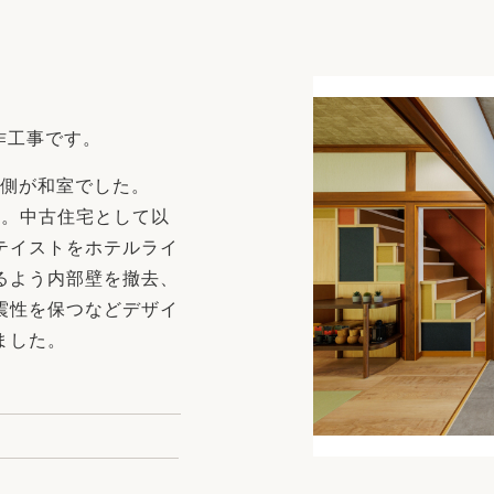
リフォーム
中古リフォーム
古民家再生
暮らす
ライフスタイルコンパス
リフォーム
3Dシミュレーション
作工事です。
リフォームお役立ち情報
左側が和室でした。
おすすめ情報
す。中古住宅として以
テイストをホテルライ
るよう内部壁を撤去、
ワン
震性を保つなどデザイ
ました。