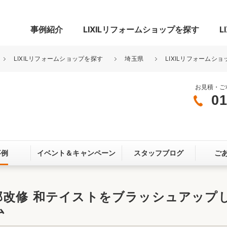
事例紹介
LIXILリフォームショップを探す
L
LIXILリフォームショップを探す
埼玉県
LIXILリフォームショ
お見積・ご
01
グ
リビング・居室
寝室
玄関まわり
門まわり
事例
イベント＆
キャンペーン
スタッフブログ
ご
スペース
カースペース
お客さま満足度アンケート
ここちいい
リノベーシ
部改修 和テイストをブラッシュアップし
ム
オール電化
省エネ