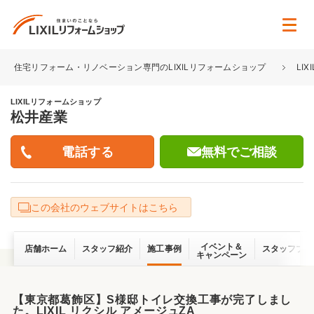
住宅リフォーム・リノベーション専門のLIXILリフォームショップ
LI
LIXILリフォームショップ
松井産業
無料でご相談
この会社のウェブサイトはこちら
イベント＆
店舗ホーム
スタッフ紹介
施工事例
スタッフブロ
キャンペーン
【東京都葛飾区】S様邸トイレ交換工事が完了しまし
た。LIXIL リクシル アメージュZA