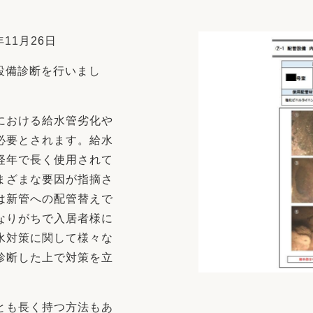
リフォーム
中古リフォーム
古民家再生
暮らす
11月26日
ライフスタイルコンパス
リフォーム
設備診断を行いまし
3Dシミュレーション
リフォームお役立ち情報
における給水管劣化や
おすすめ情報
必要とされます。給水
経年で長く使用されて
ワン
まざまな要因が指摘さ
は新管への配管替えで
なりがちで入居者様に
水対策に関して様々な
診断した上で対策を立
とも長く持つ方法もあ