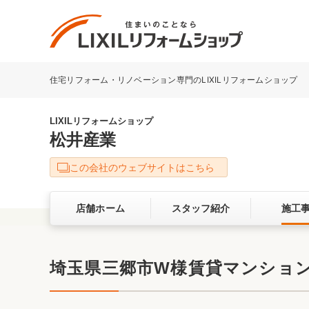
住宅リフォーム・リノベーション専門のLIXILリフォームショップ
リフォーム事例を探す
LIXILリフォームショップについて
LIXILリフォームショップ
松井産業
キッチン
ダイニン
この会社のウェブサイトはこちら
洗面化粧室
トイレ
店舗ホーム
スタッフ紹介
施工
ベランダ・バルコニー
ガーデン
サービス向上・品質改善の取り組み
埼玉県三郷市W様賃貸マンショ
バリアフリー
耐震補強