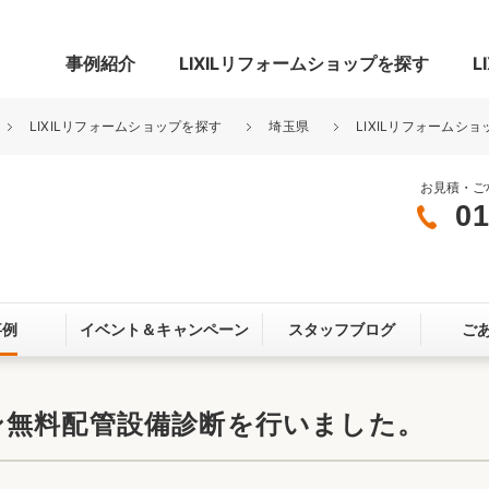
事例紹介
LIXILリフォームショップを探す
L
LIXILリフォームショップを探す
埼玉県
LIXILリフォームショ
お見積・ご
01
グ
リビング・居室
寝室
玄関まわり
門まわり
事例
イベント＆
キャンペーン
スタッフブログ
ご
スペース
カースペース
お客さま満足度アンケート
ここちいい
リノベーシ
ン無料配管設備診断を行いました。
オール電化
省エネ