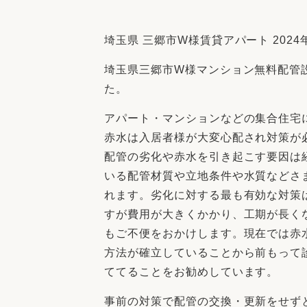
収納
デザイン
趣味を楽しむ
ペットと
埼玉県 三郷市W様賃貸アパート 2024年
リフォームコンシェルジュ®
埼玉県三郷市W様マンション無料配管
お客さまの声
た。
アパート・マンションなどの集合住宅
赤水は入居者様が大変心配され対策が
配管の劣化や赤水を引き起こす要因は
中古物件探しから性能向上リフォームを
いる配管材質や立地条件や水質などさ
ストップ
れます。劣化に対する最も有効な対策
すが費用が大きくかかり、工期が長く
もご不便をおかけします。現在では赤
方法が確立していることから前もって
ててることをお勧めしています。
事前の対策で配管の交換・更新をせず