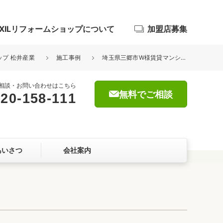
IXILリフォームショップについて
加盟店募集
ップ 松井産業
施工事例
埼玉県三郷市W様賃貸マンション無料配管設備診断を行いました。
相談・お問い合わせはこちら
無料でご相談
20-158-111
浴室
屋根・外壁
あいさつ
会社案内
暮らしをつくる、価値・性能向上
ョン
自然素材